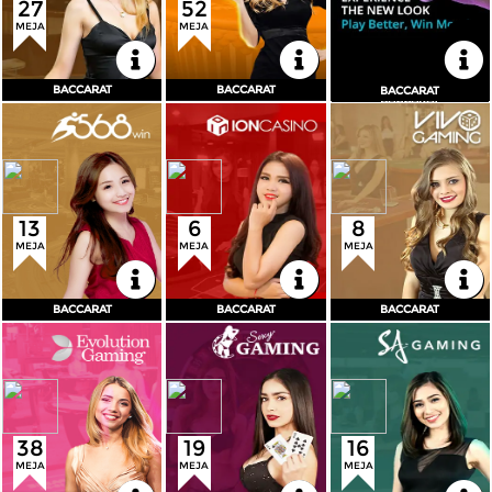
27
52
DAFTAR
MASUK
DAFTAR
MASUK
MEJA
MEJA
DAFTAR
MASUK
Referral
KEMBALI
KEMBALI
KEMBALI
Promosi
BACCARAT
BACCARAT
BACCARAT
BACCARAT
BACCARAT
BACCARAT
Meja
Min
Max
Meja
Min
Max
Meja
Min
Max
Hubungi Kami
Baccarat
10Rb
5Jt
Baccarat
5Rb
30Jt
Baccarat
5Rb
30Jt
Roulette
1Rb
25Jt
Roulette
1Rb
125Jt
Roulette
1Rb
30Jt
Sic Bo
1Rb
25Jt
Live Chat
Sicbo
1Rb
125Jt
Blackjack
250Rb
30Jt
Dragon Tiger
10Rb
10Jt
Dragon Tiger
5Rb
30Jt
Special Games
10Rb
30Jt
Special Games
1Rb
2Jt
Pengaduan Customer
13
6
8
DAFTAR
MASUK
DAFTAR
MASUK
DAFTAR
MASUK
MEJA
MEJA
MEJA
Pilih Bahasa:
KEMBALI
KEMBALI
KEMBALI
BACCARAT
BACCARAT
BACCARAT
BACCARAT
BACCARAT
BACCARAT
Meja
Min
Max
Meja
Min
Max
Meja
Min
Max
Roulette
1Rb
20Jt
Baccarat
10Rb
30Jt
Baccarat
1Rb
30Jt
Baccarat
2Rb
10Jt
MASUK
DAFTAR
Dragon Tiger
10Rb
30Jt
Dragon Tiger
1Rb
30Jt
Sicbo
2Rb
10Jt
Sicbo
10Rb
30Jt
Roulette
1Rb
30Jt
Dragon Tiger
10Rb
10Jt
Roulette
10Rb
30Jt
Sicbo
1Rb
30Jt
Blackjack
10Rb
20Jt
&copy; Superliga168 | Akses Resmi Member
Wheel
1Rb
10Jt
38
19
16
Ligaciputra. Hak Cipta Dilindungi.
DAFTAR
MASUK
DAFTAR
MASUK
DAFTAR
MASUK
MEJA
MEJA
MEJA